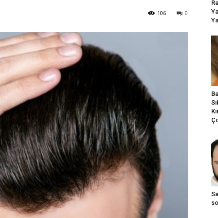
Ra
Ya
106
0
Ya
Ba
Sı
Kı
Ç
Sa
so