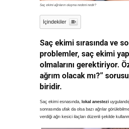
Saç ekimi ağrıların oluşma nedeni nedir?
İçindekiler
Saç ekimi sırasında ve so
problemler, saç ekimi yapt
olmalarını gerektiriyor. Ö
ağrım olacak mı?” sorusu
biridir.
Saç ekimi esnasında,
lokal anestezi
uygulandığ
sonrasında ufak da olsa bazı ağrılar görülebil
verdiği ağrı kesici ilaçları düzenli şekilde kull