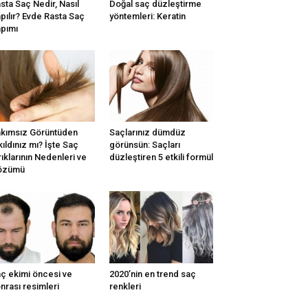
sta Saç Nedir, Nasıl
Doğal saç düzleştirme
pılır? Evde Rasta Saç
yöntemleri: Keratin
pımı
kımsız Görüntüden
Saçlarınız dümdüz
kıldınız mı? İşte Saç
görünsün: Saçları
rıklarının Nedenleri ve
düzleştiren 5 etkili formül
özümü
ç ekimi öncesi ve
2020’nin en trend saç
nrası resimleri
renkleri