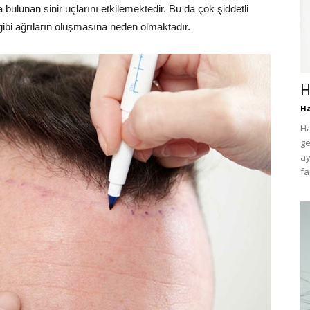
da bulunan sinir uçlarını etkilemektedir. Bu da çok şiddetli
gibi ağrıların oluşmasına neden olmaktadır.
H
H
Ha
ge
ay
fa