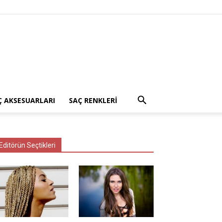
Ç AKSESUARLARI
SAÇ RENKLERI
Editörün Seçtikleri