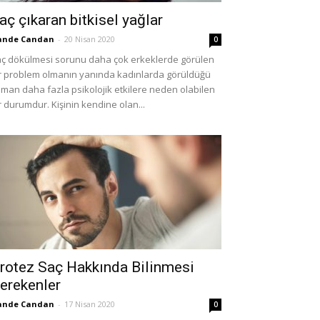
aç çıkaran bitkisel yağlar
ande Candan
-
20 Nisan 2020
0
ç dökülmesi sorunu daha çok erkeklerde görülen
r problem olmanın yanında kadınlarda görüldüğü
man daha fazla psikolojik etkilere neden olabilen
r durumdur. Kişinin kendine olan...
rotez Saç Hakkında Bilinmesi
erekenler
ande Candan
-
17 Nisan 2020
0