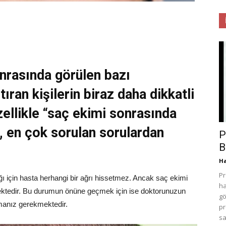
nrasında görülen bazı
ıran kişilerin biraz daha dikkatli
zellikle “saç ekimi sonrasında
, en çok sorulan sorulardan
P
B
H
Pr
ı için hasta herhangi bir ağrı hissetmez. Ancak saç ekimi
ha
mektedir. Bu durumun önüne geçmek için ise doktorunuzun
gö
anmanız gerekmektedir.
pr
sa