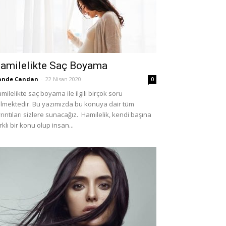
amilelikte Saç Boyama
ande Candan
-
22 Nisan 2020
0
milelikte saç boyama ile ilgili birçok soru
lmektedir. Bu yazımızda bu konuya dair tüm
rıntıları sizlere sunacağız. Hamilelik, kendi başına
rklı bir konu olup insan...