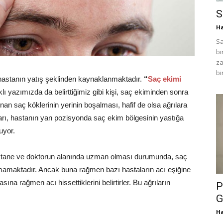
S
H
Sa
bi
za
bi
e hastanın yatış şeklinden kaynaklanmaktadır.
“
Saç ekimi
lı yazımızda da belirttiğimiz gibi kişi, saç ekiminden sonra
n saç köklerinin yerinin boşalması, hafif de olsa ağrılara
ı, hastanın yan pozisyonda saç ekim bölgesinin yastığa
uyor.
astane ve doktorun alanında uzman olması durumunda, saç
ınmamaktadır. Ancak buna rağmen bazı hastaların acı eşiğine
asına rağmen acı hissettiklerini belirtirler. Bu ağrıların
P
G
H