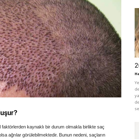
2
H
Ye
de
ya
de
se
luşur?
el faktörlerden kaynaklı bir durum olmakla birlikte saç
olsa ağrılar görülebilmektedir. Bunun nedeni, saçların