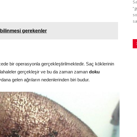
Sa
“g
so
sa
bilinmesi gerekenler
cede bir operasyonla gerçekleştirilmektedir. Saç köklerinin
müdahaleler gerçekleşir ve bu da zaman zaman
doku
ana gelen ağrıların nedenlerinden biri budur.