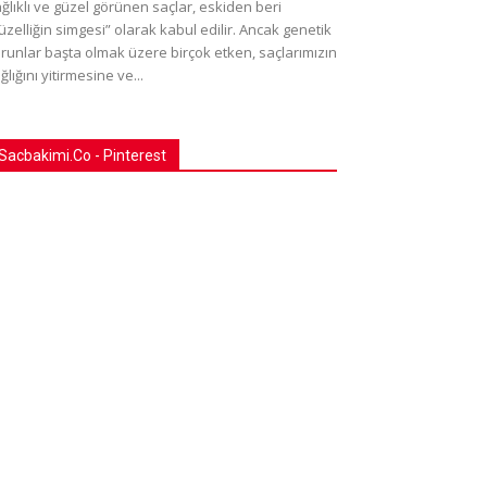
ğlıklı ve güzel görünen saçlar, eskiden beri
üzelliğin simgesi” olarak kabul edilir. Ancak genetik
runlar başta olmak üzere birçok etken, saçlarımızın
ğlığını yitirmesine ve...
Sacbakimi.Co - Pinterest