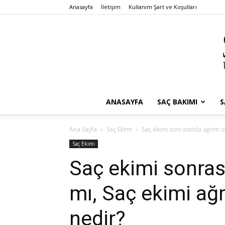
Anasayfa
İletişim
Kullanım Şart ve Koşulları
ANASAYFA
SAÇ BAKIMI
S
Ana Sayfa
Saç Ekimi
Saç ekimi sonrasında ağrım ol
Saç Ekimi
Saç ekimi sonras
mı, Saç ekimi ağ
nedir?