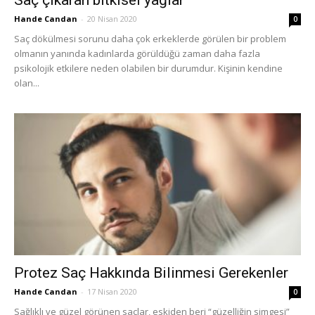
Saç çıkaran bitkisel yağlar
Hande Candan
-
20 Nisan 2020
0
Saç dökülmesi sorunu daha çok erkeklerde görülen bir problem
olmanın yanında kadınlarda görüldüğü zaman daha fazla
psikolojik etkilere neden olabilen bir durumdur. Kişinin kendine
olan...
Protez Saç Hakkında Bilinmesi Gerekenler
Hande Candan
-
17 Nisan 2020
0
Sağlıklı ve güzel görünen saçlar, eskiden beri “güzelliğin simgesi”