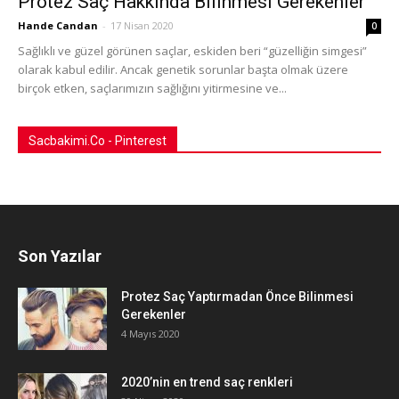
Protez Saç Hakkında Bilinmesi Gerekenler
Hande Candan
-
17 Nisan 2020
0
Sağlıklı ve güzel görünen saçlar, eskiden beri “güzelliğin simgesi”
olarak kabul edilir. Ancak genetik sorunlar başta olmak üzere
birçok etken, saçlarımızın sağlığını yitirmesine ve...
Sacbakimi.Co - Pinterest
Son Yazılar
Protez Saç Yaptırmadan Önce Bilinmesi
Gerekenler
4 Mayıs 2020
2020’nin en trend saç renkleri