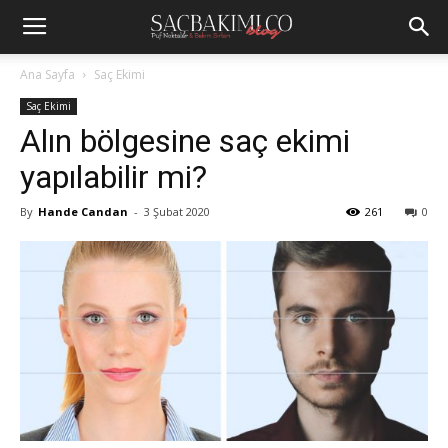
Ana Sayfa
Saç Ekimi
Saç Ekimi
Alın bölgesine saç ekimi
yapılabilir mi?
By
Hande Candan
-
3 Şubat 2020
261
0