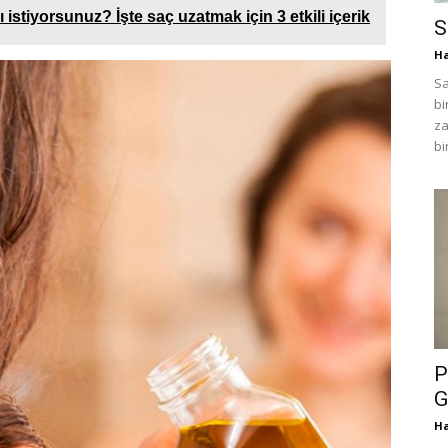
 istiyorsunuz? İşte saç uzatmak için 3 etkili içerik
S
H
Sa
bi
za
bi
P
G
H