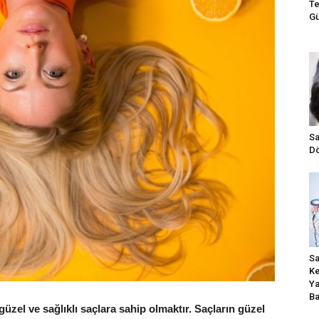
Te
Gü
Sa
Dö
Sa
Ke
Ya
Ba
zel ve sağlıklı saçlara sahip olmaktır. Saçların güzel