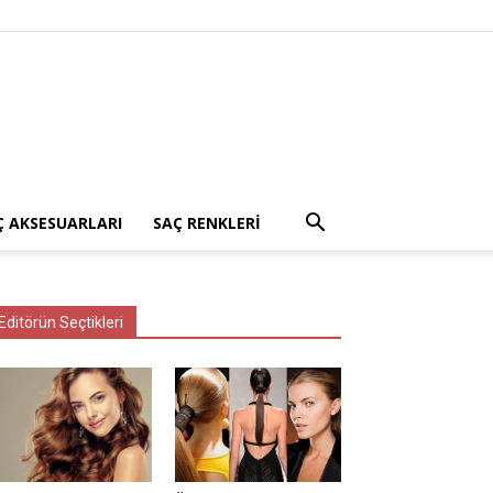
Ç AKSESUARLARI
SAÇ RENKLERI
Editörün Seçtikleri