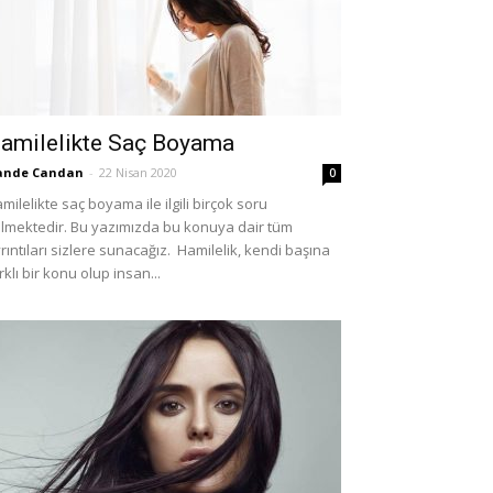
amilelikte Saç Boyama
ande Candan
-
22 Nisan 2020
0
milelikte saç boyama ile ilgili birçok soru
lmektedir. Bu yazımızda bu konuya dair tüm
rıntıları sizlere sunacağız. Hamilelik, kendi başına
rklı bir konu olup insan...