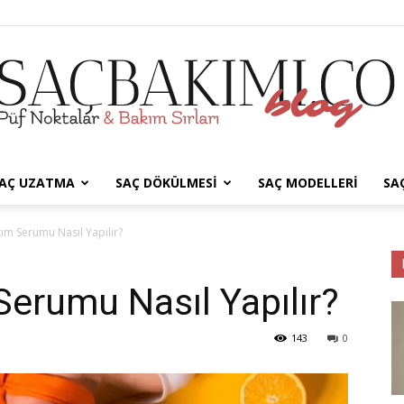
AÇ UZATMA
SAÇ DÖKÜLMESI
SAÇ MODELLERI
SA
Saç
ım Serumu Nasıl Yapılır?
erumu Nasıl Yapılır?
Bakımı
143
0