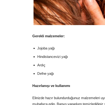
Gerekli malzemeler:
Jojoba yağı
Hindistancevizi yağı
Ardıç
Defne yağı
Hazırlanışı ve kullanımı
Elinizde hazır bulundurduğunuz malzemeleri uyg
muhafaza edin. Banyo yaparken temizlediğiniz s