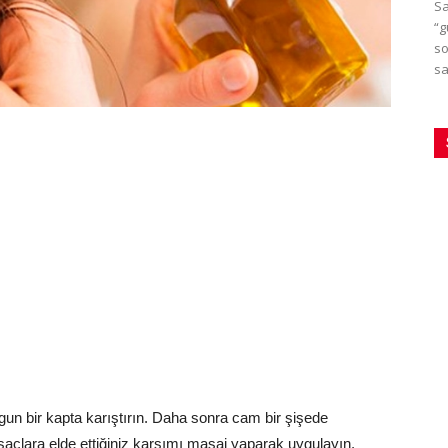
Sa
“g
so
sa
un bir kapta karıştırın. Daha sonra cam bir şişede
açlara elde ettiğiniz karşımı masaj yaparak uygulayın.