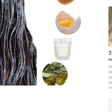
2
H
Ye
de
ya
de
se