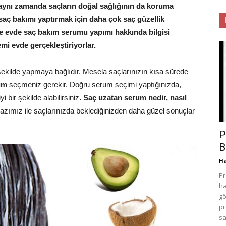
aynı zamanda saçların doğal sağlığının da koruma
saç bakımı yaptırmak için daha çok saç güzellik
 de evde saç bakım serumu yapımı hakkında bilgisi
mi evde gerçekleştiriyorlar.
ekilde yapmaya bağlıdır. Mesela saçlarınızın kısa sürede
um
seçmeniz gerekir. Doğru serum seçimi yaptığınızda,
 bir şekilde alabilirsiniz
. Saç uzatan serum nedir, nasıl
azımız ile saçlarınızda beklediğinizden daha güzel sonuçlar
P
B
H
Pr
ha
gö
pr
sa