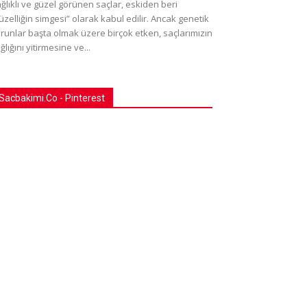
ğlıklı ve güzel görünen saçlar, eskiden beri
üzelliğin simgesi” olarak kabul edilir. Ancak genetik
runlar başta olmak üzere birçok etken, saçlarımızın
ğlığını yitirmesine ve...
Sacbakimi.Co - Pinterest