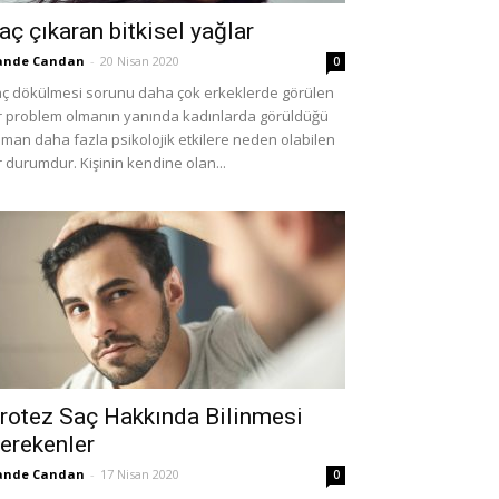
aç çıkaran bitkisel yağlar
ande Candan
-
20 Nisan 2020
0
ç dökülmesi sorunu daha çok erkeklerde görülen
r problem olmanın yanında kadınlarda görüldüğü
man daha fazla psikolojik etkilere neden olabilen
r durumdur. Kişinin kendine olan...
rotez Saç Hakkında Bilinmesi
erekenler
ande Candan
-
17 Nisan 2020
0