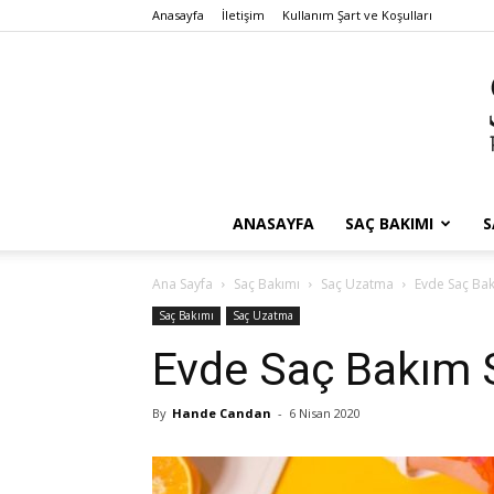
Anasayfa
İletişim
Kullanım Şart ve Koşulları
ANASAYFA
SAÇ BAKIMI
S
Ana Sayfa
Saç Bakımı
Saç Uzatma
Evde Saç Bak
Saç Bakımı
Saç Uzatma
Evde Saç Bakım S
By
Hande Candan
-
6 Nisan 2020