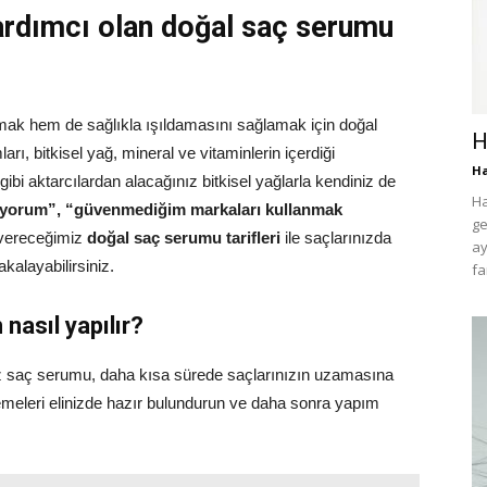
ardımcı olan doğal saç serumu
mak hem de sağlıkla ışıldamasını sağlamak için doğal
H
ı, bitkisel yağ, mineral ve vitaminlerin içerdiği
H
gibi aktarcılardan alacağınız bitkisel yağlarla kendiniz de
Ha
iyorum”, “güvenmediğim markaları kullanmak
ge
 vereceğimiz
doğal saç serumu tarifleri
ile saçlarınızda
ay
akalayabilirsiniz.
fa
nasıl yapılır?
niz saç serumu, daha kısa sürede saçlarınızın uzamasına
meleri elinizde hazır bulundurun ve daha sonra yapım