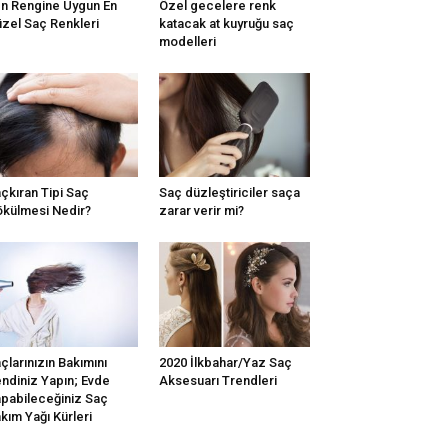
n Rengine Uygun En
Özel gecelere renk
zel Saç Renkleri
katacak at kuyruğu saç
modelleri
çkıran Tipi Saç
Saç düzleştiriciler saça
külmesi Nedir?
zarar verir mi?
çlarınızın Bakımını
2020 İlkbahar/Yaz Saç
ndiniz Yapın; Evde
Aksesuarı Trendleri
pabileceğiniz Saç
kım Yağı Kürleri