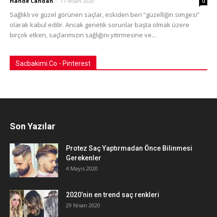
Hande Candan
-
17 Nisan 2020
0
Sağlıklı ve güzel görünen saçlar, eskiden beri “güzelliğin simgesi”
olarak kabul edilir. Ancak genetik sorunlar başta olmak üzere
birçok etken, saçlarımızın sağlığını yitirmesine ve...
Sacbakimi.Co - Pinterest
Son Yazılar
Protez Saç Yaptırmadan Önce Bilinmesi
Gerekenler
4 Mayıs 2020
2020’nin en trend saç renkleri
29 Nisan 2020