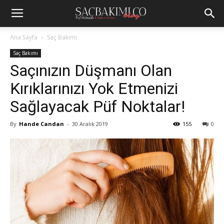
Ana Sayfa
Saç Bakımı
Saç Bakımı
Saçınızın Düşmanı Olan
Kırıklarınızı Yok Etmenizi
Sağlayacak Püf Noktalar!
By
Hande Candan
-
30 Aralık 2019
155
0