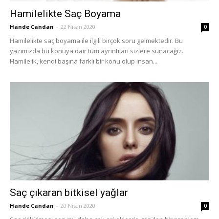
Hamilelikte Saç Boyama
Hande Candan
-
22 Nisan 2020
0
Hamilelikte saç boyama ile ilgili birçok soru gelmektedir. Bu
yazımızda bu konuya dair tüm ayrıntıları sizlere sunacağız.
Hamilelik, kendi başına farklı bir konu olup insan...
Saç çıkaran bitkisel yağlar
Hande Candan
-
20 Nisan 2020
0