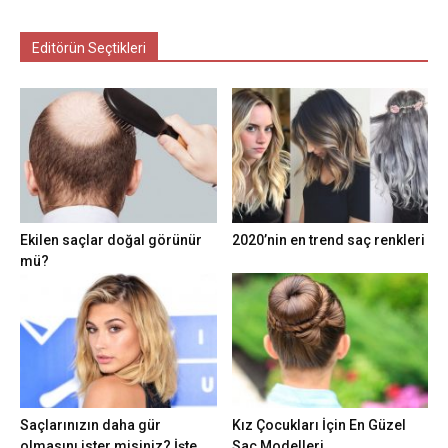
Editörün Seçtikleri
Ekilen saçlar doğal görünür
2020’nin en trend saç renkleri
mü?
Saçlarınızın daha gür
Kız Çocukları İçin En Güzel
olmasını ister misiniz? İşte
Saç Modelleri