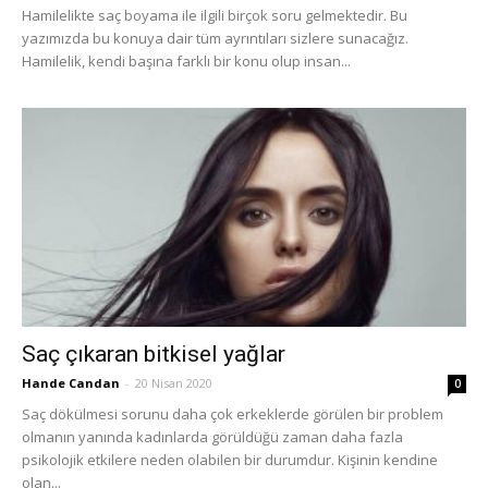
Hamilelikte saç boyama ile ilgili birçok soru gelmektedir. Bu
yazımızda bu konuya dair tüm ayrıntıları sizlere sunacağız.
Hamilelik, kendi başına farklı bir konu olup insan...
Saç çıkaran bitkisel yağlar
Hande Candan
-
20 Nisan 2020
0
Saç dökülmesi sorunu daha çok erkeklerde görülen bir problem
olmanın yanında kadınlarda görüldüğü zaman daha fazla
psikolojik etkilere neden olabilen bir durumdur. Kişinin kendine
olan...