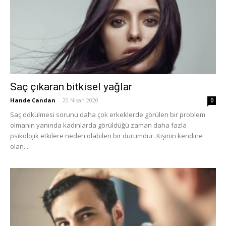
Saç çıkaran bitkisel yağlar
Hande Candan
-
20 Nisan 2020
0
Saç dökülmesi sorunu daha çok erkeklerde görülen bir problem
olmanın yanında kadınlarda görüldüğü zaman daha fazla
psikolojik etkilere neden olabilen bir durumdur. Kişinin kendine
olan...