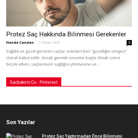
Protez Saç Hakkında Bilinmesi Gerekenler
Hande Candan
-
17 Nisan 2020
0
Sağlıklı ve güzel görünen saçlar, eskiden beri “güzelliğin simgesi”
olarak kabul edilir. Ancak genetik sorunlar başta olmak üzere
birçok etken, saçlarımızın sağlığını yitirmesine ve...
Sacbakimi.Co - Pinterest
Son Yazılar
Protez Saç Yaptırmadan Önce Bilinmesi