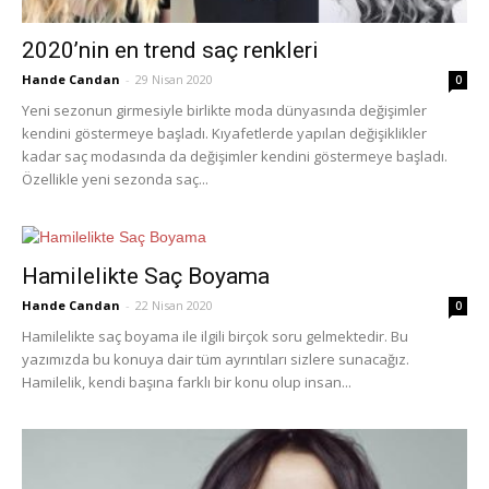
2020’nin en trend saç renkleri
Hande Candan
-
29 Nisan 2020
0
Yeni sezonun girmesiyle birlikte moda dünyasında değişimler
kendini göstermeye başladı. Kıyafetlerde yapılan değişiklikler
kadar saç modasında da değişimler kendini göstermeye başladı.
Özellikle yeni sezonda saç...
Hamilelikte Saç Boyama
Hande Candan
-
22 Nisan 2020
0
Hamilelikte saç boyama ile ilgili birçok soru gelmektedir. Bu
yazımızda bu konuya dair tüm ayrıntıları sizlere sunacağız.
Hamilelik, kendi başına farklı bir konu olup insan...