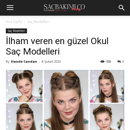
Ana Sayfa
Saç Modelleri
Saç Modelleri
İlham veren en güzel Okul
Saç Modelleri
By
Hande Candan
-
8 Şubat 2020
100
0