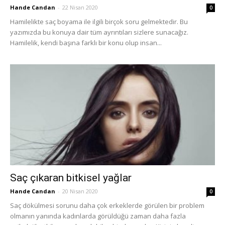
Hande Candan
-
22 Nisan 2020
0
Hamilelikte saç boyama ile ilgili birçok soru gelmektedir. Bu
yazımızda bu konuya dair tüm ayrıntıları sizlere sunacağız.
Hamilelik, kendi başına farklı bir konu olup insan...
Saç çıkaran bitkisel yağlar
Hande Candan
-
20 Nisan 2020
0
Saç dökülmesi sorunu daha çok erkeklerde görülen bir problem
olmanın yanında kadınlarda görüldüğü zaman daha fazla