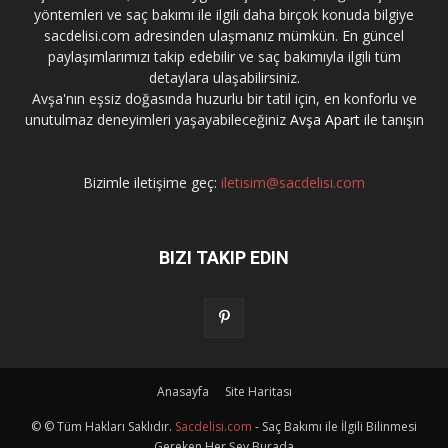
yöntemleri ve saç bakımı ile ilgili daha birçok konuda bilgiye
sacdelisi.com adresinden ulaşmanız mümkün. En güncel
paylaşımlarımızı takip edebilir ve saç bakımıyla ilgili tüm
detaylara ulaşabilirsiniz.
Avşa'nın eşsiz doğasında huzurlu bir tatil için, en konforlu ve
unutulmaz deneyimleri yaşayabileceğiniz
Avşa Apart
ile tanışın
Bizimle iletişime geç:
iletisim@sacdelisi.com
BIZI TAKIP EDIN
Anasayfa
Site Haritası
© © Tüm Hakları Saklıdır.
Sacdelisi.com
- Saç Bakımı ile İlgili Bilinmesi
Gereken Her Şey Burada